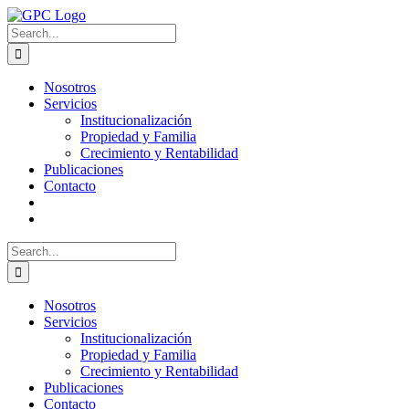
Skip
to
Search
content
for:
Nosotros
Servicios
Institucionalización
Propiedad y Familia
Crecimiento y Rentabilidad
Publicaciones
Contacto
Search
for:
Nosotros
Servicios
Institucionalización
Propiedad y Familia
Crecimiento y Rentabilidad
Publicaciones
Contacto