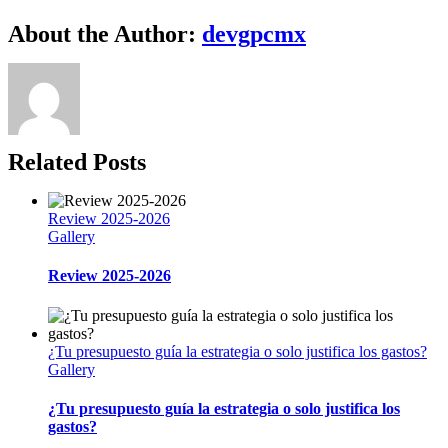
Facebook
Twitter
Reddit
LinkedIn
WhatsApp
Telegram
Tumblr
Pinterest
Vk
Xing
Email
About the Author:
devgpcmx
Related Posts
Review 2025-2026
Gallery
Review 2025-2026
¿Tu presupuesto guía la estrategia o solo justifica los gastos?
Gallery
¿Tu presupuesto guía la estrategia o solo justifica los
gastos?