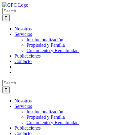
Skip
to
Search
content
for:
Nosotros
Servicios
Institucionalización
Propiedad y Familia
Crecimiento y Rentabilidad
Publicaciones
Contacto
Search
for:
Nosotros
Servicios
Institucionalización
Propiedad y Familia
Crecimiento y Rentabilidad
Publicaciones
Contacto