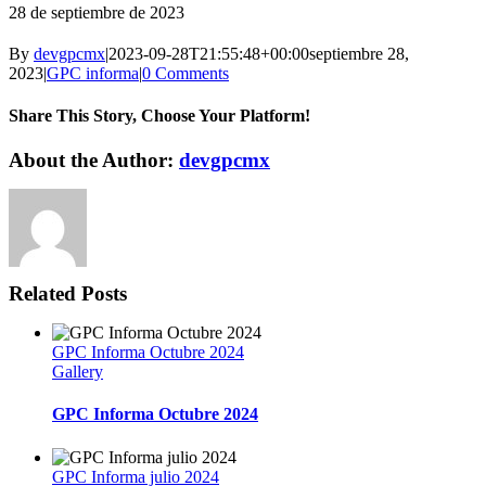
28 de septiembre de 2023
By
devgpcmx
|
2023-09-28T21:55:48+00:00
septiembre 28,
2023
|
GPC informa
|
0 Comments
Share This Story, Choose Your Platform!
Facebook
Twitter
Reddit
LinkedIn
WhatsApp
Telegram
Tumblr
Pinterest
Vk
Xing
Email
About the Author:
devgpcmx
Related Posts
GPC Informa Octubre 2024
Gallery
GPC Informa Octubre 2024
GPC Informa julio 2024